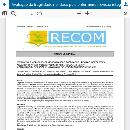
Avaliação da fragilidade no idoso pelo enfermeiro: revisão integrativa