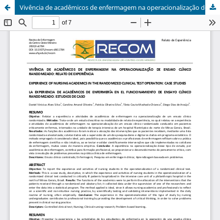
Vivência de acadêmicos de enfermagem na operacionalização de ensaio clínico randomizado: relato de experiência