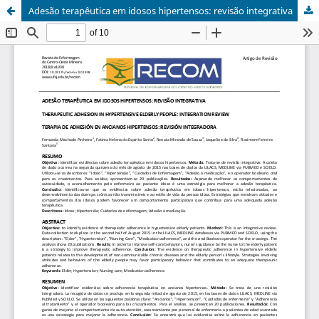
Adesão terapêutica em idosos hipertensos: revisão integrativa