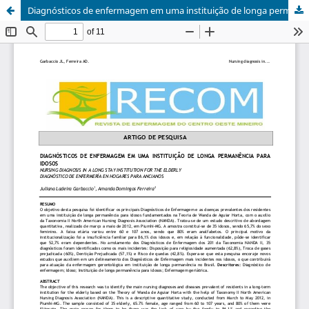
Diagnósticos de enfermagem em uma instituição de longa permanência para idosos