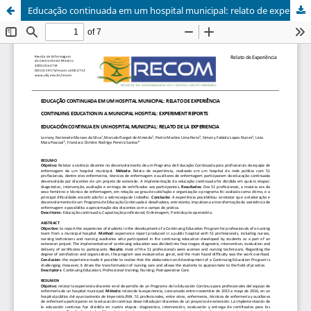
Educação continuada em um hospital municipal: relato de experiência