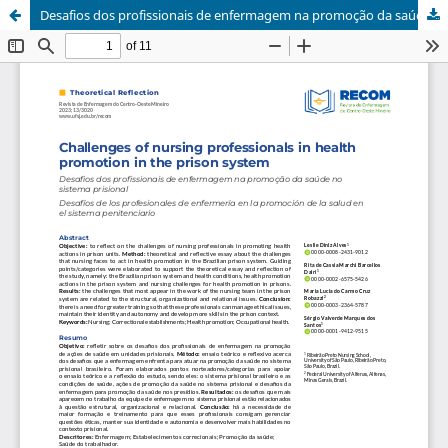
Desafios dos profissionais de enfermagem na promoção da saúde no sistema prisional