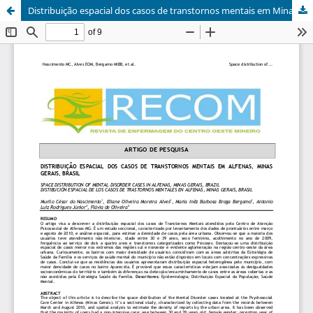
Distribuição espacial dos casos de transtornos mentais em Minas Gerais, Brasil