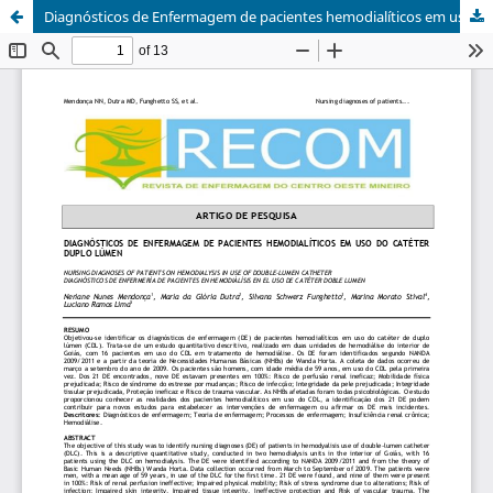
Diagnósticos de Enfermagem de pacientes hemodialíticos em uso do cateter duplo lúmem