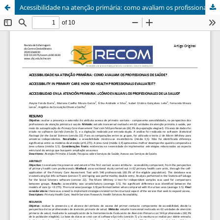
Acessibilidade na atenção primária: como avaliam os profissionais de saúde?