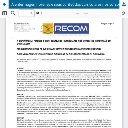
A enfermagem forense e seus conteúdos curriculares nos cursos de graduação em enfermagem