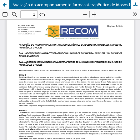
Avaliação do acompanhamento farmacoterapêutico de idosos hospitalizados em uso de analgésicos opioides