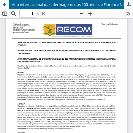
Ano internacional da enfermagem: dos 200 anos de Florence Nightingale à pandemia por COVID-19