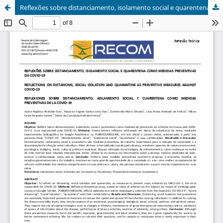
Reflexões sobre distanciamento, isolamento social e quarentena como medidas preventivas da COVID-19