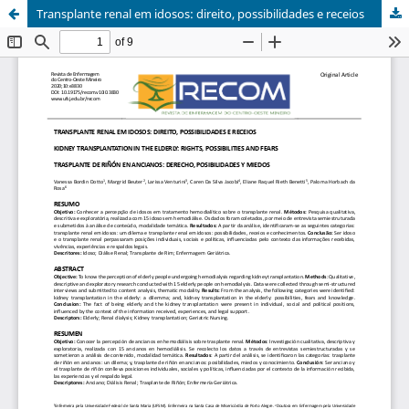
Transplante renal em idosos: direito, possibilidades e receios