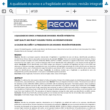
A qualidade do sono e a fragilidade em idosos: revisão integrativa