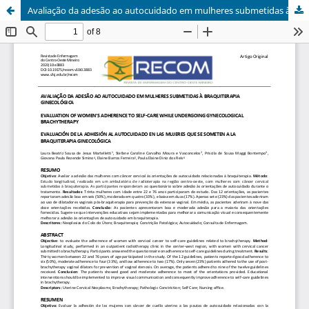
Avaliação da adesão ao autocuidado em mulheres submetidas à braquiterapia ginecológica