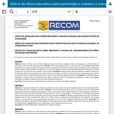
Efeitos de oficina educativa sobre prevenção e cuidados à criança com engasgo: estudo de intervenção