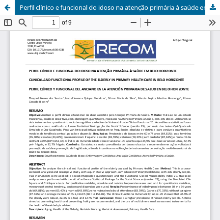
Perfil clínico e funcional do idoso na atenção primária à saúde em Belo Horizonte