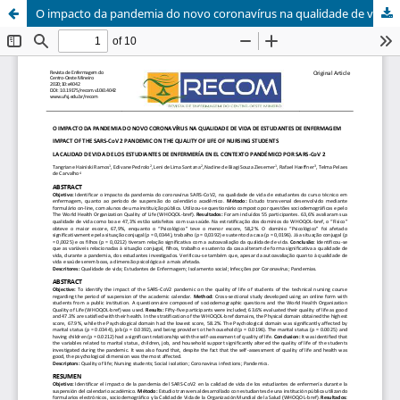
O impacto da pandemia do novo coronavírus na qualidade de vida de estudantes de enfermagem