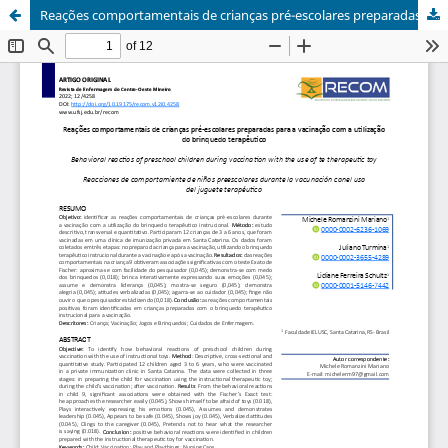
Reações comportamentais de crianças pré-escolares preparadas para a vacinação com a utilização do brinquedo terapêutico