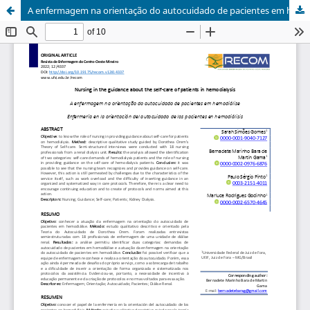
A enfermagem na orientação do autocuidado de pacientes em hemodiálise