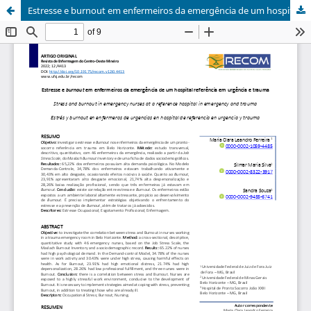
Estresse e burnout em enfermeiros da emergência de um hospital referência em urgência e trauma