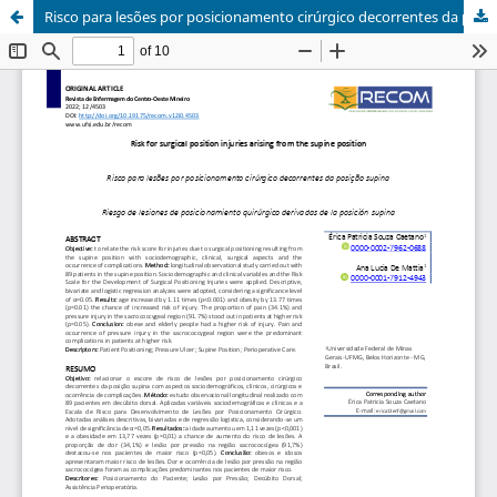
Risco para lesões por posicionamento cirúrgico decorrentes da posição supina