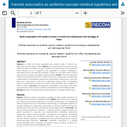
Fatores associados ao acidente vascular cerebral isquêmico em crianças e adolescentes com tetralogia de Fallot