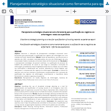
Planejamento estratégico situacional como ferramenta para qualificação dos registros de enfermagem: relato de experiência