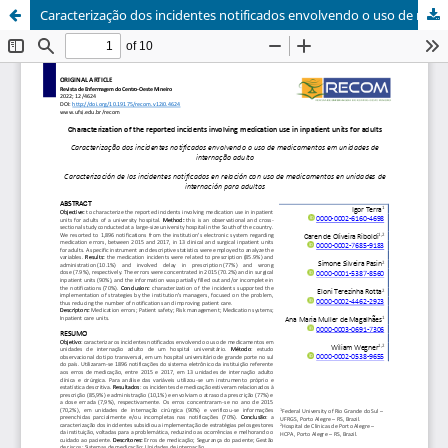
Caracterização dos incidentes notificados envolvendo o uso de medicamentos em unidades de internação adulto