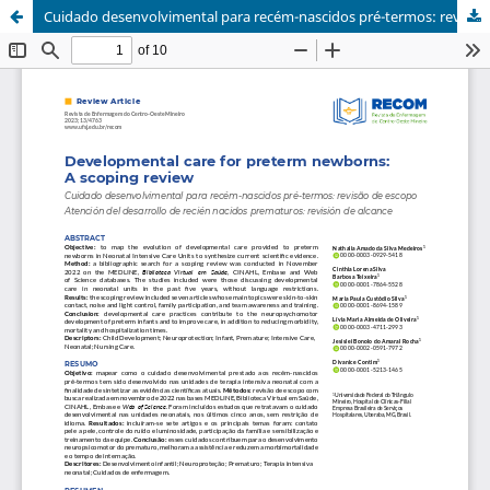
Cuidado desenvolvimental para recém-nascidos pré-termos: revisão de escopo