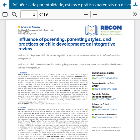
Influência da parentalidade, estilos e práticas parentais no desenvolvimento infantil: revisão integrativa