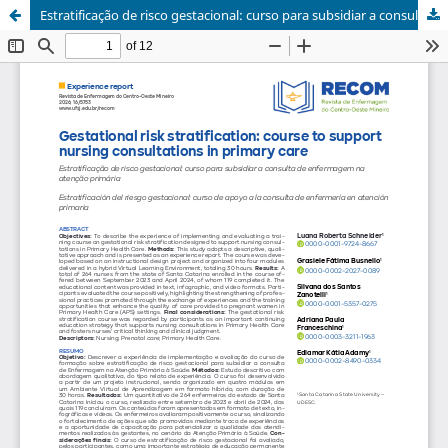
Estratificação de risco gestacional: curso para subsidiar a consulta de enfermagem na atenção primária