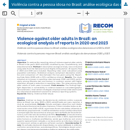
Violência contra a pessoa idosa no Brasil: análise ecológica das denúncias em 2020 e 2023