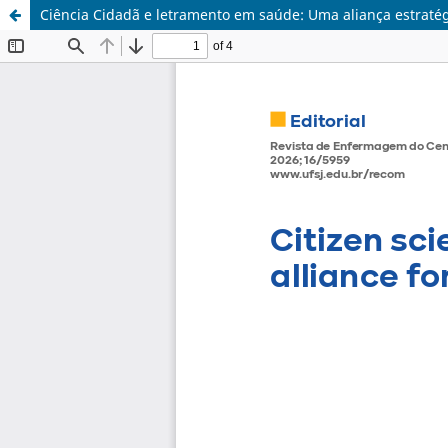
Ciência Cidadã e letramento em saúde: Uma aliança estraté