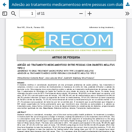
Adesão ao tratamento medicamentoso entre pessoas com diabetes mellitus tipo 2