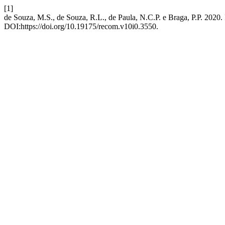
[1]
de Souza, M.S., de Souza, R.L., de Paula, N.C.P. e Braga, P.P. 2020. 
DOI:https://doi.org/10.19175/recom.v10i0.3550.