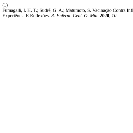
(1)
Fumagalli, I. H. T.; Sudré, G. A.; Matumoto, S. Vacinação Contr
Experiência E Reflexões.
R. Enferm. Cent. O. Min.
2020
,
10
.