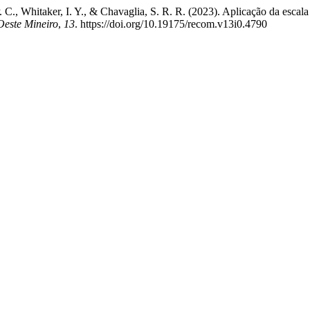
P. C., Whitaker, I. Y., & Chavaglia, S. R. R. (2023). Aplicação da esca
este Mineiro
,
13
. https://doi.org/10.19175/recom.v13i0.4790