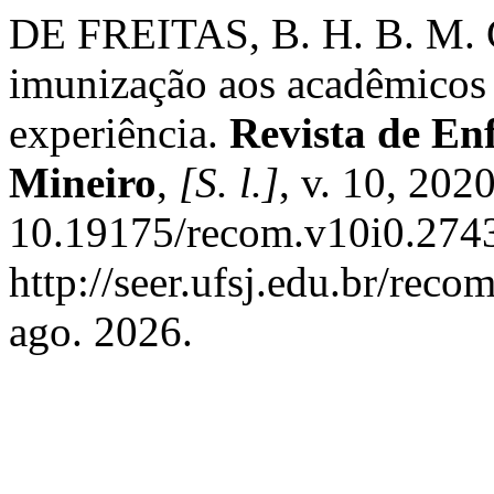
DE FREITAS, B. H. B. M. G
imunização aos acadêmicos 
experiência.
Revista de En
Mineiro
,
[S. l.]
, v. 10, 202
10.19175/recom.v10i0.2743
http://seer.ufsj.edu.br/reco
ago. 2026.