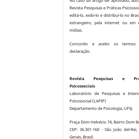
No caso do artigo ser aprovado, auto
Revista Pesquisas e Práticas Psicossoc
editá-lo, exibi-lo e distribuí-lo no Bras
estrangeiro, pela internet ou em 
mídias.
Concordo e aceito os termos 
declaração.
Revista Pesquisas e Prát
Psicossociais
Laboratório de Pesquisas e Inter
Psicossocial (LAPIP)
Departamento de Psicologia, UFSJ
Praça Dom Helvécio 74, Bairro Dom B
CEP: 36.301-160 - São João del-Rei,
Gerais, Brasil.