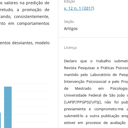
Edição
os valores na predição de
v. 12 n. 1 (2017)
bretudo, a promoção de
ando, consistentemente,
Seção
ento em comportamentos
Artigos
entos desviantes, modelo
Licença
Declaro que o trabalho submet
Revista Pesquisas e Práticas Psicosso
mantido pelo Laboratório de Pesq
Intervenção Psicossocial e pelo Pr
de Mestrado em Psicologi
Universidade Federal de São João d
(LAPIP/PPGPSI/UFSJ), não foi pub
previamente e comprometo-me 
submetê-lo a outra publicação en
estiver em processo de avaliaçã