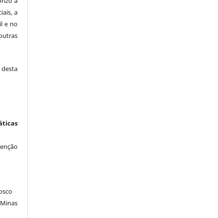
rizo a
iais, a
il e no
outras
desta
icas
venção
osco
 Minas