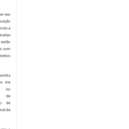
ue seu
buição
ncias a
icadas
 estão
cas com
reitos
vista
s e me
es ou
os de
ndo de
ral de