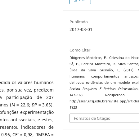
Publicado
2017-03-01
Como Citar
Diógenes Medeiros, E., Celestina do Nas
Sá, E., Pereira Monteiro, R., Silva Santos
Élida da Silva Gusmão, E. (2017). V
humanos, comportamentos antissoc
medida os valores humanos
delitivos: evidências de um modelo expli
Revista Pesquisas E Práticas Psicossociais
es, por sua vez, predizem
147–163. Recuperad
 a participação de 207
http://seer.ufsj.edu.br/revista_ppp/article
anos (
M
= 22,6;
DP
= 3,65).
1923
ubfunções experimentação
Fomatos de Citação
os antissociais, e estes,
presentou indicadores de
= 0,96, CFI = 0,98, RMSEA =