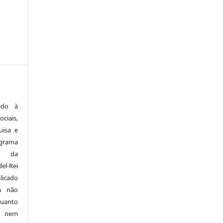
ido à
ciais,
uisa e
ograma
a da
el-Rei
licado
a não
quanto
o nem