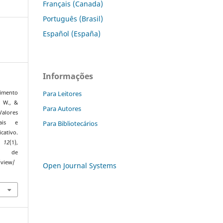
Français (Canada)
Português (Brasil)
Español (España)
Informações
Para Leitores
cimento
, W., &
Para Autores
alores
Para Bibliotecários
iais e
cativo.
,
12
(1),
o de
/view/
Open Journal Systems