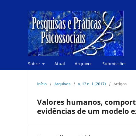
Sobre
Atual
Arquivos
Submissões
Início
/
Arquivos
/
v. 12 n. 1 (2017)
/
Artigos
Valores humanos, comportam
evidências de um modelo e