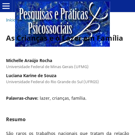
Início
/
Arquivos
/
v. 9 n. 1 (2014)
/
Artigos
As Crianças e o Lazer em Família
Michelle Araújo Rocha
Universidade Federal de Minas Gerais (UFMG)
Luciana Karine de Souza
Universidade Federal do Rio Grande do Sul (UFRGS)
Palavras-chave:
lazer, crianças, família.
Resumo
São raros os trabalhos nacionais que tratam da relação