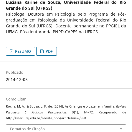
Luciana Karine de Souza,
Universidade Federal do Rio
Grande do Sul (UFRGS)
Psicóloga. Doutora em Psicologia pelo Programa de Pós-
graduação em Psicologia da Universidade Federal do Rio
Grande do Sul (UFRGS). Docente permanente no PPGIEL da
UFMG. Pós-doutoranda PNPD-CAPES na UFRGS.
RESUMO
PDF
Publicado
2014-12-05
Como Citar
Rocha, M. A., & Souza, L. K. de. (2014). As Crianças e o Lazer em Família.
Revista
Pesquisas E Práticas Psicossociais
,
9
(1), 64–72. Recuperado de
http://seer.ufsj.edu.br/revista_ppp/article/view/838
Fomatos de Citação