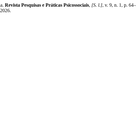
ia.
Revista Pesquisas e Práticas Psicossociais
,
[S. l.]
, v. 9, n. 1, p. 6
 2026.