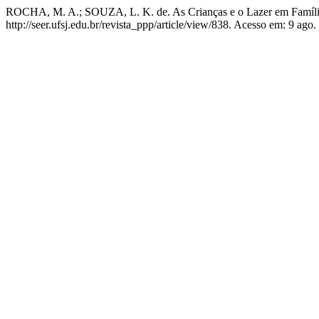
ROCHA, M. A.; SOUZA, L. K. de. As Crianças e o Lazer em Famíl
http://seer.ufsj.edu.br/revista_ppp/article/view/838. Acesso em: 9 ago.