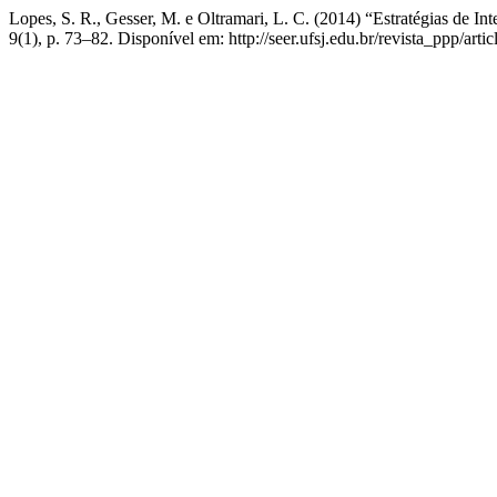
Lopes, S. R., Gesser, M. e Oltramari, L. C. (2014) “Estratégias de In
9(1), p. 73–82. Disponível em: http://seer.ufsj.edu.br/revista_ppp/art