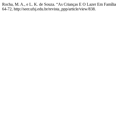
Rocha, M. A., e L. K. de Souza. “As Crianças E O Lazer Em Famíli
64-72, http://seer.ufsj.edu.br/revista_ppp/article/view/838.