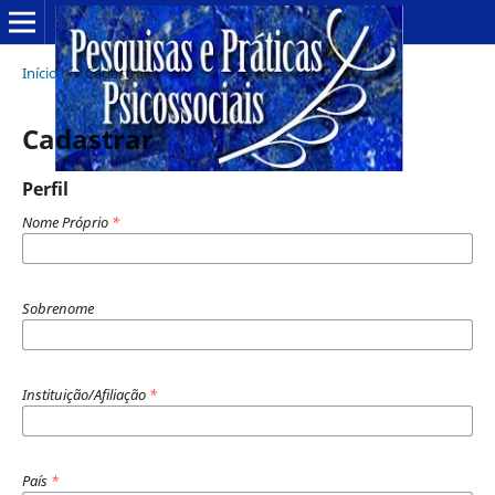
Início
/
Cadastrar
Cadastrar
Perfil
Nome Próprio
*
Sobrenome
Instituição/Afiliação
*
País
*