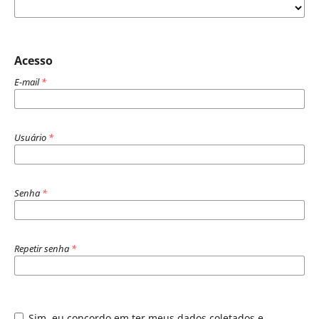
Acesso
E-mail
*
Usuário
*
Senha
*
Repetir senha
*
Sim, eu concordo em ter meus dados coletados e