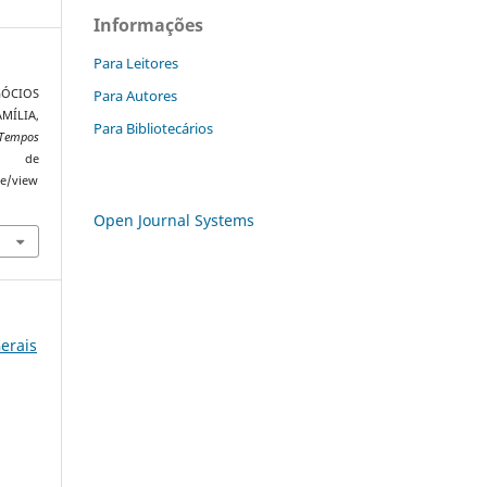
Informações
Para Leitores
Para Autores
GÓCIOS
ÍLIA,
Para Bibliotecários
 Tempos
o de
le/view
Open Journal Systems
Gerais