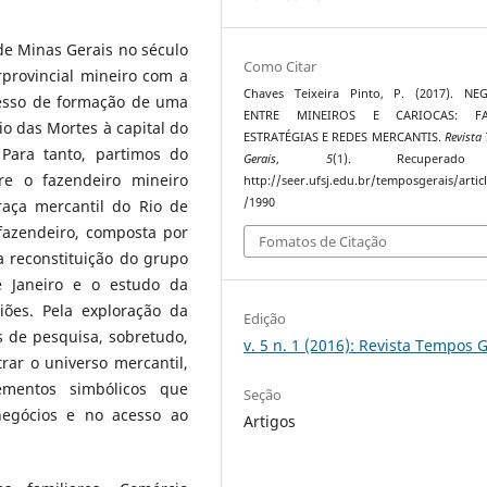
de Minas Gerais no século
Como Citar
rprovincial mineiro com a
Chaves Teixeira Pinto, P. (2017). NE
cesso de formação de uma
ENTRE MINEIROS E CARIOCAS: FAM
o das Mortes à capital do
ESTRATÉGIAS E REDES MERCANTIS.
Revista
Para tanto, partimos do
Gerais
,
5
(1). Recuperad
re o fazendeiro mineiro
http://seer.ufsj.edu.br/temposgerais/artic
/1990
raça mercantil do Rio de
fazendeiro, composta por
Fomatos de Citação
 a reconstituição do grupo
e Janeiro e o estudo da
iões. Pela exploração da
Edição
s de pesquisa, sobretudo,
v. 5 n. 1 (2016): Revista Tempos 
trar o universo mercantil,
ementos simbólicos que
Seção
egócios e no acesso ao
Artigos