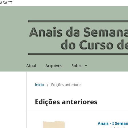
ASACT
Atual
Arquivos
Sobre
Início
/
Edições anteriores
Edições anteriores
Anais - I Sema