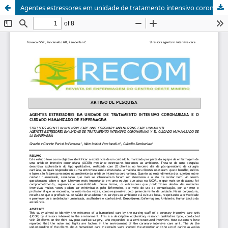
Agentes estressores em unidade de tratamento intensivo coronariana e o cuidado humanizado de enfermagem