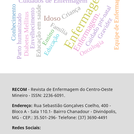
Enfermagem
Equipe de Enfermagem
Cuidados de Enfermagem
Conhecimento
Criança
Cuidado pré-natal
Educação em saúde
Envelhecimento
Enfermagem.
Diabetes Mellitus
Parto humanizado
Idoso
Gravidez
Família
Ensino
Educação
Oncologia
RECOM
- Revista de Enfermagem do Centro-Oeste
Mineiro - ISSN: 2236-6091.
Endereço:
Rua Sebastião Gonçalves Coelho, 400 -
Bloco A - Sala 110.1- Bairro Chanadour - Divinópolis,
MG - CEP.: 35.501-296- Telefone: (37) 3690-4491
Redes Sociais: