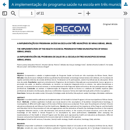
A implementação do programa saúde na escola em três municípios de Minas Gerais, Brasil