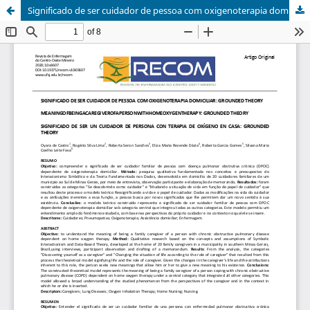
Significado de ser cuidador de pessoa com oxigenoterapia domiciliar: Grounded Theory