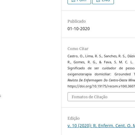
Publicado
01-10-2020
Como Citar
Castro, O., Lima, R. S., Sanches, R. S., Dázi
R., Gomes, R. G., & Fava, S. M. C. L. 
Significado de ser cuidador de pess
oxigenoterapia domiciliar: Grounded T
Revista De Enfermagem Do Centro-Oeste Mine
https://doi.org/10.19175/recom.v10i0.360
s
Fomatos de Citação
Edição
v. 10 (2020): R. Enferm. Cent. O. 