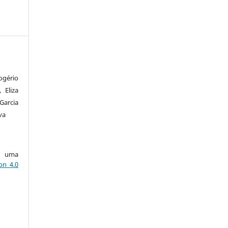
ogério
 Eliza
arcia
va
ob uma
on 4.0