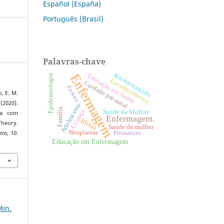
Español (España)
Português (Brasil)
Palavras-chave
Enfermagem
Recém-nascido
Educação em Saúde
Epidemiologia
Envelhecimento
Cuidado pré-natal
Ensino
o, E. M.
(2020).
Adolescente
Família
Criança
Saúde da Mulher
oa com
Enfermagem.
Idoso
heory.
Saúde da mulher
Neoplasias
iro
,
10
.
Prematuro
Educação em Enfermagem
7
Min.