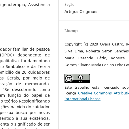
Seção
genoterapia, Assistência
Artigos Originais
Licença
Copyright (c) 2020 Oyara Castro, R
idador familiar de pessoa
Silva Lima, Roberta Seron Sanches,
 (DPOC) dependente de
Maria Rezende Dázio, Roberta G
qualitativa fundamentada
Gomes, Silvana Maria Coelho Leite Fa
mo Simbólico e da Teoria
icílio de 20 cuidadores
as Gerais, por meio de
aboração de memorando.
Este trabalho está licenciado s
as “Se descobrindo como
licença
Creative Commons Attributi
 em função do papel de
International License
.
o teórico Ressignificando
ações na vida do cuidador
 pessoa busca por novos
entido à sua existência.
enta o significado de ser