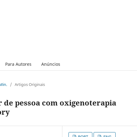
Para Autores
Anúncios
 Min.
/
Artigos Originais
or de pessoa com oxigenoterapia
ory
PORT
ENG