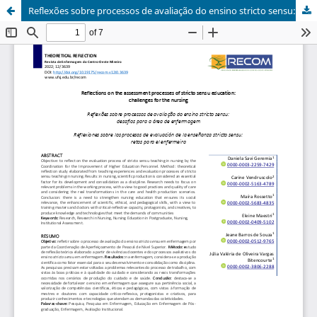
Reflexões sobre processos de avaliação do ensino stricto sensu: desafios para a área de enfermagem